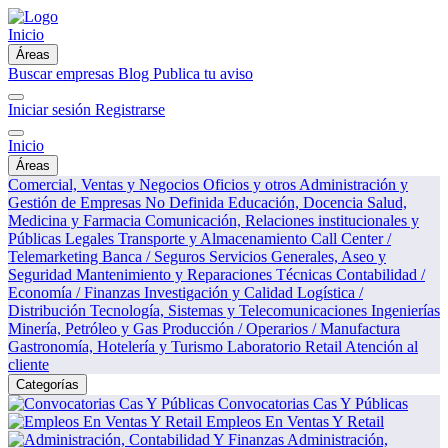
Inicio
Áreas
Buscar empresas
Blog
Publica tu aviso
Iniciar sesión
Registrarse
Inicio
Áreas
Comercial, Ventas y Negocios
Oficios y otros
Administración y
Gestión de Empresas
No Definida
Educación, Docencia
Salud,
Medicina y Farmacia
Comunicación, Relaciones institucionales y
Públicas
Legales
Transporte y Almacenamiento
Call Center /
Telemarketing
Banca / Seguros
Servicios Generales, Aseo y
Seguridad
Mantenimiento y Reparaciones Técnicas
Contabilidad /
Economía / Finanzas
Investigación y Calidad
Logística /
Distribución
Tecnología, Sistemas y Telecomunicaciones
Ingenierías
Minería, Petróleo y Gas
Producción / Operarios / Manufactura
Gastronomía, Hotelería y Turismo
Laboratorio
Retail
Atención al
cliente
Categorías
Convocatorias Cas Y Públicas
Empleos En Ventas Y Retail
Administración,