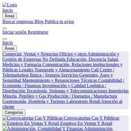
Inicio
Áreas
Buscar empresas
Blog
Publica tu aviso
Iniciar sesión
Registrarse
Inicio
Áreas
Comercial, Ventas y Negocios
Oficios y otros
Administración y
Gestión de Empresas
No Definida
Educación, Docencia
Salud,
Medicina y Farmacia
Comunicación, Relaciones institucionales y
Públicas
Legales
Transporte y Almacenamiento
Call Center /
Telemarketing
Banca / Seguros
Servicios Generales, Aseo y
Seguridad
Mantenimiento y Reparaciones Técnicas
Contabilidad /
Economía / Finanzas
Investigación y Calidad
Logística /
Distribución
Tecnología, Sistemas y Telecomunicaciones
Ingenierías
Minería, Petróleo y Gas
Producción / Operarios / Manufactura
Gastronomía, Hotelería y Turismo
Laboratorio
Retail
Atención al
cliente
Categorías
Convocatorias Cas Y Públicas
Empleos En Ventas Y Retail
Administración,