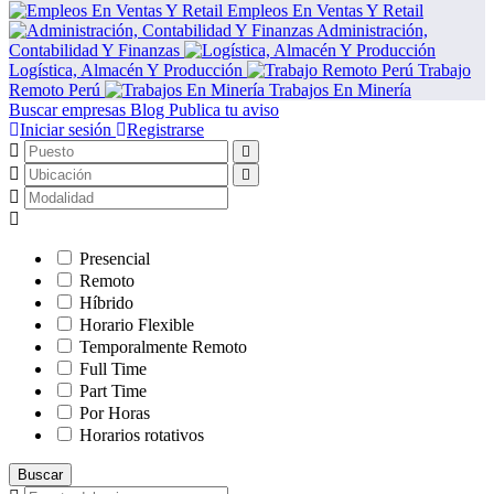
Empleos En Ventas Y Retail
Administración,
Contabilidad Y Finanzas
Logística, Almacén Y Producción
Trabajo
Remoto Perú
Trabajos En Minería
Buscar empresas
Blog
Publica tu aviso
Iniciar sesión
Registrarse
Presencial
Remoto
Híbrido
Horario Flexible
Temporalmente Remoto
Full Time
Part Time
Por Horas
Horarios rotativos
Buscar