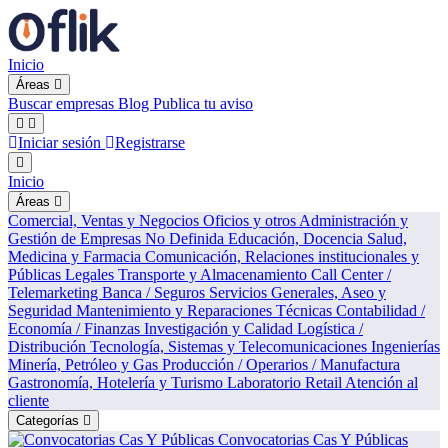
Inicio
Áreas
Buscar empresas
Blog
Publica tu aviso
Iniciar sesión
Registrarse
Inicio
Áreas
Comercial, Ventas y Negocios
Oficios y otros
Administración y
Gestión de Empresas
No Definida
Educación, Docencia
Salud,
Medicina y Farmacia
Comunicación, Relaciones institucionales y
Públicas
Legales
Transporte y Almacenamiento
Call Center /
Telemarketing
Banca / Seguros
Servicios Generales, Aseo y
Seguridad
Mantenimiento y Reparaciones Técnicas
Contabilidad /
Economía / Finanzas
Investigación y Calidad
Logística /
Distribución
Tecnología, Sistemas y Telecomunicaciones
Ingenierías
Minería, Petróleo y Gas
Producción / Operarios / Manufactura
Gastronomía, Hotelería y Turismo
Laboratorio
Retail
Atención al
cliente
Categorías
Convocatorias Cas Y Públicas