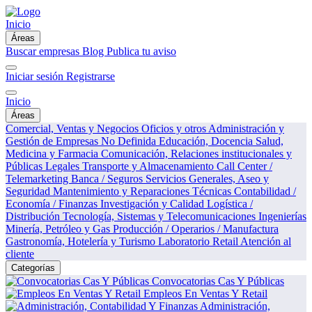
Inicio
Áreas
Buscar empresas
Blog
Publica tu aviso
Iniciar sesión
Registrarse
Inicio
Áreas
Comercial, Ventas y Negocios
Oficios y otros
Administración y
Gestión de Empresas
No Definida
Educación, Docencia
Salud,
Medicina y Farmacia
Comunicación, Relaciones institucionales y
Públicas
Legales
Transporte y Almacenamiento
Call Center /
Telemarketing
Banca / Seguros
Servicios Generales, Aseo y
Seguridad
Mantenimiento y Reparaciones Técnicas
Contabilidad /
Economía / Finanzas
Investigación y Calidad
Logística /
Distribución
Tecnología, Sistemas y Telecomunicaciones
Ingenierías
Minería, Petróleo y Gas
Producción / Operarios / Manufactura
Gastronomía, Hotelería y Turismo
Laboratorio
Retail
Atención al
cliente
Categorías
Convocatorias Cas Y Públicas
Empleos En Ventas Y Retail
Administración,