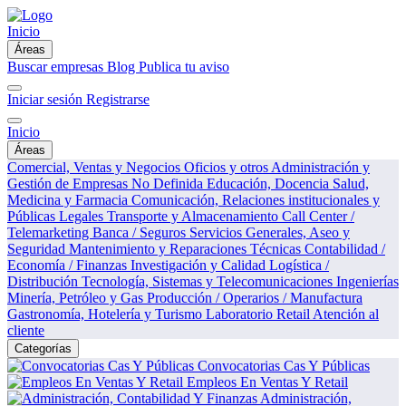
Inicio
Áreas
Buscar empresas
Blog
Publica tu aviso
Iniciar sesión
Registrarse
Inicio
Áreas
Comercial, Ventas y Negocios
Oficios y otros
Administración y
Gestión de Empresas
No Definida
Educación, Docencia
Salud,
Medicina y Farmacia
Comunicación, Relaciones institucionales y
Públicas
Legales
Transporte y Almacenamiento
Call Center /
Telemarketing
Banca / Seguros
Servicios Generales, Aseo y
Seguridad
Mantenimiento y Reparaciones Técnicas
Contabilidad /
Economía / Finanzas
Investigación y Calidad
Logística /
Distribución
Tecnología, Sistemas y Telecomunicaciones
Ingenierías
Minería, Petróleo y Gas
Producción / Operarios / Manufactura
Gastronomía, Hotelería y Turismo
Laboratorio
Retail
Atención al
cliente
Categorías
Convocatorias Cas Y Públicas
Empleos En Ventas Y Retail
Administración,