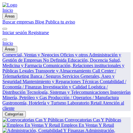
Inicio
Áreas
Buscar empresas
Blog
Publica tu aviso
Iniciar sesión
Registrarse
Inicio
Áreas
Comercial, Ventas y Negocios
Oficios y otros
Administración y
Gestión de Empresas
No Definida
Educación, Docencia
Salud,
Medicina y Farmacia
Comunicación, Relaciones institucionales y
Públicas
Legales
Transporte y Almacenamiento
Call Center /
Telemarketing
Banca / Seguros
Servicios Generales, Aseo y
Seguridad
Mantenimiento y Reparaciones Técnicas
Contabilidad /
Economía / Finanzas
Investigación y Calidad
Logística /
Distribución
Tecnología, Sistemas y Telecomunicaciones
Ingenierías
Minería, Petróleo y Gas
Producción / Operarios / Manufactura
Gastronomía, Hotelería y Turismo
Laboratorio
Retail
Atención al
cliente
Categorías
Convocatorias Cas Y Públicas
Empleos En Ventas Y Retail
Administración,