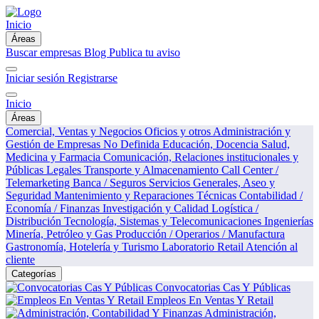
Inicio
Áreas
Buscar empresas
Blog
Publica tu aviso
Iniciar sesión
Registrarse
Inicio
Áreas
Comercial, Ventas y Negocios
Oficios y otros
Administración y
Gestión de Empresas
No Definida
Educación, Docencia
Salud,
Medicina y Farmacia
Comunicación, Relaciones institucionales y
Públicas
Legales
Transporte y Almacenamiento
Call Center /
Telemarketing
Banca / Seguros
Servicios Generales, Aseo y
Seguridad
Mantenimiento y Reparaciones Técnicas
Contabilidad /
Economía / Finanzas
Investigación y Calidad
Logística /
Distribución
Tecnología, Sistemas y Telecomunicaciones
Ingenierías
Minería, Petróleo y Gas
Producción / Operarios / Manufactura
Gastronomía, Hotelería y Turismo
Laboratorio
Retail
Atención al
cliente
Categorías
Convocatorias Cas Y Públicas
Empleos En Ventas Y Retail
Administración,