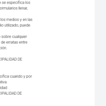
 se especifica los
rmularios llenar,
.
 los medios y en las
o utilizado, puede
o sobre cualquier
de erratas entre
ción.
ICIPALIDAD DE
cifica cuando y por
tiva.
tidad
ICIPALIDAD DE