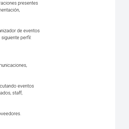
raciones presentes
mentación,
anizador de eventos
guiente perfil:
omunicaciones,
ecutando eventos
ados, staff,
roveedores.