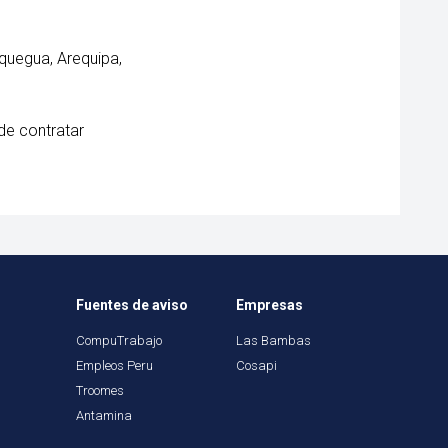
quegua, Arequipa,
de contratar
Fuentes de aviso
Empresas
CompuTrabajo
Las Bambas
Empleos Peru
Cosapi
Troomes
Antamina