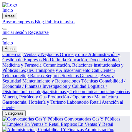
Inicio
Áreas
Buscar empresas
Blog
Publica tu aviso
Iniciar sesión
Registrarse
Inicio
Áreas
Comercial, Ventas y Negocios
Oficios y otros
Administración y
Gestión de Empresas
No Definida
Educación, Docencia
Salud,
Medicina y Farmacia
Comunicación, Relaciones institucionales y
Públicas
Legales
Transporte y Almacenamiento
Call Center /
Telemarketing
Banca / Seguros
Servicios Generales, Aseo y
Seguridad
Mantenimiento y Reparaciones Técnicas
Contabilidad /
Economía / Finanzas
Investigación y Calidad
Logística /
Distribución
Tecnología, Sistemas y Telecomunicaciones
Ingenierías
Minería, Petróleo y Gas
Producción / Operarios / Manufactura
Gastronomía, Hotelería y Turismo
Laboratorio
Retail
Atención al
cliente
Categorías
Convocatorias Cas Y Públicas
Empleos En Ventas Y Retail
Administración,