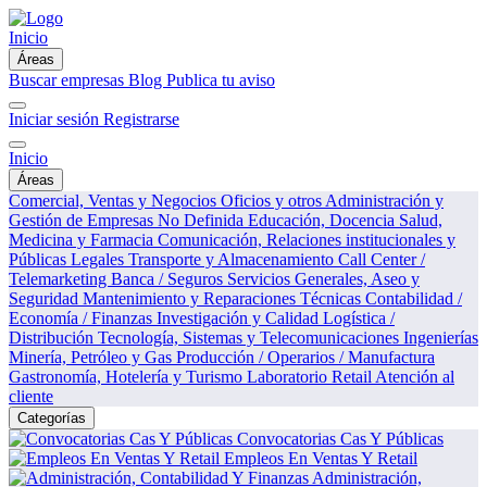
Inicio
Áreas
Buscar empresas
Blog
Publica tu aviso
Iniciar sesión
Registrarse
Inicio
Áreas
Comercial, Ventas y Negocios
Oficios y otros
Administración y
Gestión de Empresas
No Definida
Educación, Docencia
Salud,
Medicina y Farmacia
Comunicación, Relaciones institucionales y
Públicas
Legales
Transporte y Almacenamiento
Call Center /
Telemarketing
Banca / Seguros
Servicios Generales, Aseo y
Seguridad
Mantenimiento y Reparaciones Técnicas
Contabilidad /
Economía / Finanzas
Investigación y Calidad
Logística /
Distribución
Tecnología, Sistemas y Telecomunicaciones
Ingenierías
Minería, Petróleo y Gas
Producción / Operarios / Manufactura
Gastronomía, Hotelería y Turismo
Laboratorio
Retail
Atención al
cliente
Categorías
Convocatorias Cas Y Públicas
Empleos En Ventas Y Retail
Administración,