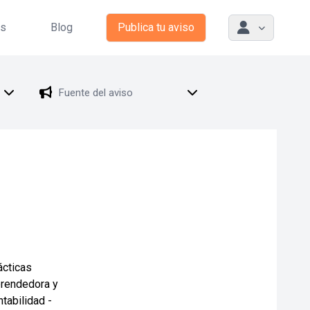
as
Blog
Publica tu aviso
ácticas
prendedora y
tabilidad -