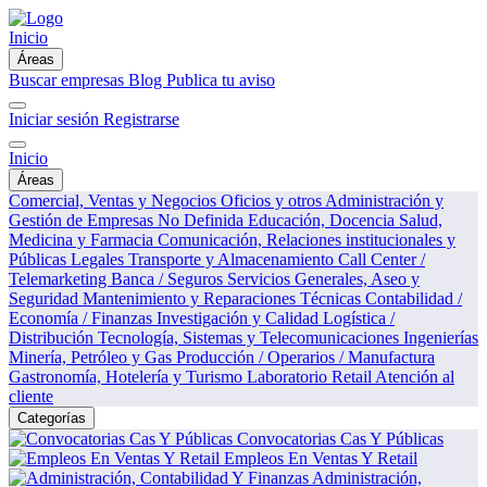
Inicio
Áreas
Buscar empresas
Blog
Publica tu aviso
Iniciar sesión
Registrarse
Inicio
Áreas
Comercial, Ventas y Negocios
Oficios y otros
Administración y
Gestión de Empresas
No Definida
Educación, Docencia
Salud,
Medicina y Farmacia
Comunicación, Relaciones institucionales y
Públicas
Legales
Transporte y Almacenamiento
Call Center /
Telemarketing
Banca / Seguros
Servicios Generales, Aseo y
Seguridad
Mantenimiento y Reparaciones Técnicas
Contabilidad /
Economía / Finanzas
Investigación y Calidad
Logística /
Distribución
Tecnología, Sistemas y Telecomunicaciones
Ingenierías
Minería, Petróleo y Gas
Producción / Operarios / Manufactura
Gastronomía, Hotelería y Turismo
Laboratorio
Retail
Atención al
cliente
Categorías
Convocatorias Cas Y Públicas
Empleos En Ventas Y Retail
Administración,