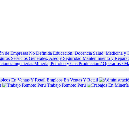
ión de Empresas
No Definida
Educación, Docencia
Salud, Medicina y
eguros
Servicios Generales, Aseo y Seguridad
Mantenimiento y Repara
aciones
Ingenierías
Minería, Petróleo y Gas
Producción / Operarios / M
Empleos En Ventas Y Retail
n
Trabajo Remoto Perú