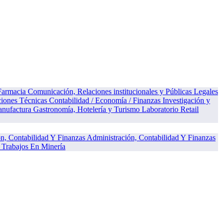
 Farmacia
Comunicación, Relaciones institucionales y Públicas
Legales
ciones Técnicas
Contabilidad / Economía / Finanzas
Investigación y
anufactura
Gastronomía, Hotelería y Turismo
Laboratorio
Retail
Administración, Contabilidad Y Finanzas
Trabajos En Minería