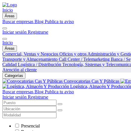
Inicio
Áreas
Buscar empresas
Blog
Publica tu aviso
Iniciar sesión
Registrarse
Inicio
Áreas
Comercial, Ventas y Negocios
Oficios y otros
Administración y Gest
Transporte y Almacenamiento
Call Center / Telemarketing
Banca / S
Calidad
Logística / Distribución
Tecnología, Sistemas y Telecomunic
Atención al cliente
Categorías
Convocatorias Cas Y Públicas
Logística, Almacén Y Producció
Buscar empresas
Blog
Publica tu aviso
Iniciar sesión
Registrarse
Presencial