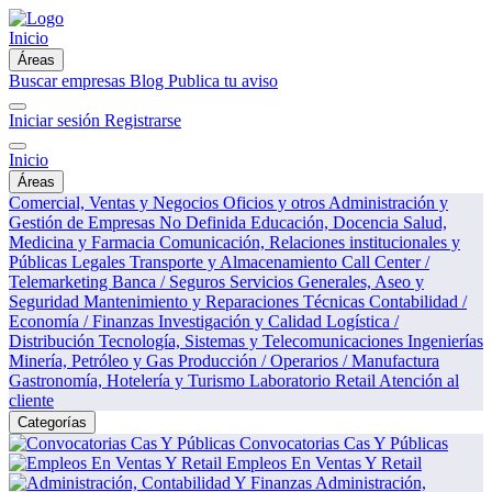
Inicio
Áreas
Buscar empresas
Blog
Publica tu aviso
Iniciar sesión
Registrarse
Inicio
Áreas
Comercial, Ventas y Negocios
Oficios y otros
Administración y
Gestión de Empresas
No Definida
Educación, Docencia
Salud,
Medicina y Farmacia
Comunicación, Relaciones institucionales y
Públicas
Legales
Transporte y Almacenamiento
Call Center /
Telemarketing
Banca / Seguros
Servicios Generales, Aseo y
Seguridad
Mantenimiento y Reparaciones Técnicas
Contabilidad /
Economía / Finanzas
Investigación y Calidad
Logística /
Distribución
Tecnología, Sistemas y Telecomunicaciones
Ingenierías
Minería, Petróleo y Gas
Producción / Operarios / Manufactura
Gastronomía, Hotelería y Turismo
Laboratorio
Retail
Atención al
cliente
Categorías
Convocatorias Cas Y Públicas
Empleos En Ventas Y Retail
Administración,