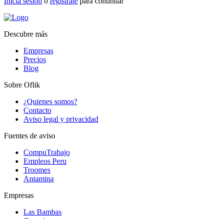
Inicia sesión
o
regístrate
para continuar
Descubre más
Empresas
Precios
Blog
Sobre Oflik
¿Quienes somos?
Contacto
Aviso legal y privacidad
Fuentes de aviso
CompuTrabajo
Empleos Peru
Troomes
Antamina
Empresas
Las Bambas