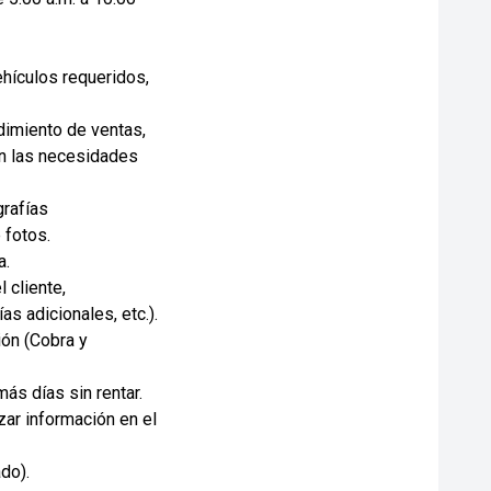
vehículos requeridos,
dimiento de ventas,
on las necesidades
grafías
 fotos.
a.
 cliente,
s adicionales, etc.).
ión (Cobra y
más días sin rentar.
zar información en el
do).