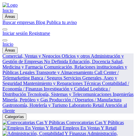
Inicio
Áreas
Buscar empresas
Blog
Publica tu aviso
Iniciar sesión
Registrarse
Inicio
Áreas
Comercial, Ventas y Negocios
Oficios y otros
Administración y
Gestión de Empresas
No Definida
Educación, Docencia
Salud,
Medicina y Farmacia
Comunicación, Relaciones institucionales y
Públicas
Legales
Transporte y Almacenamiento
Call Center /
Telemarketing
Banca / Seguros
Servicios Generales, Aseo y
Seguridad
Mantenimiento y Reparaciones Técnicas
Contabilidad /
Economía / Finanzas
Investigación y Calidad
Logística /
Distribución
Tecnología, Sistemas y Telecomunicaciones
Ingenierías
Minería, Petróleo y Gas
Producción / Operarios / Manufactura
Gastronomía, Hotelería y Turismo
Laboratorio
Retail
Atención al
cliente
Categorías
Convocatorias Cas Y Públicas
Empleos En Ventas Y Retail
Administración,