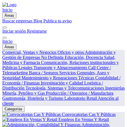
Inicio
Áreas
Buscar empresas
Blog
Publica tu aviso
Iniciar sesión
Registrarse
Inicio
Áreas
Comercial, Ventas y Negocios
Oficios y otros
Administración y
Gestión de Empresas
No Definida
Educación, Docencia
Salud,
Medicina y Farmacia
Comunicación, Relaciones institucionales y
Públicas
Legales
Transporte y Almacenamiento
Call Center /
Telemarketing
Banca / Seguros
Servicios Generales, Aseo y
Seguridad
Mantenimiento y Reparaciones Técnicas
Contabilidad /
Economía / Finanzas
Investigación y Calidad
Logística /
Distribución
Tecnología, Sistemas y Telecomunicaciones
Ingenierías
Minería, Petróleo y Gas
Producción / Operarios / Manufactura
Gastronomía, Hotelería y Turismo
Laboratorio
Retail
Atención al
cliente
Categorías
Convocatorias Cas Y Públicas
Empleos En Ventas Y Retail
Administración,