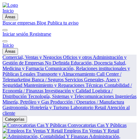
Inicio
Áreas
Buscar empresas
Blog
Publica tu aviso
Iniciar sesión
Registrarse
Inicio
Áreas
Comercial, Ventas y Negocios
Oficios y otros
Administración y
Gestión de Empresas
No Definida
Educación, Docencia
Salud,
Medicina y Farmacia
Comunicación, Relaciones institucionales y
Públicas
Legales
Transporte y Almacenamiento
Call Center /
Telemarketing
Banca / Seguros
Servicios Generales, Aseo y
Seguridad
Mantenimiento y Reparaciones Técnicas
Contabilidad /
Economía / Finanzas
Investigación y Calidad
Logística /
Distribución
Tecnología, Sistemas y Telecomunicaciones
Ingenierías
Minería, Petróleo y Gas
Producción / Operarios / Manufactura
Gastronomía, Hotelería y Turismo
Laboratorio
Retail
Atención al
cliente
Categorías
Convocatorias Cas Y Públicas
Empleos En Ventas Y Retail
Administración,