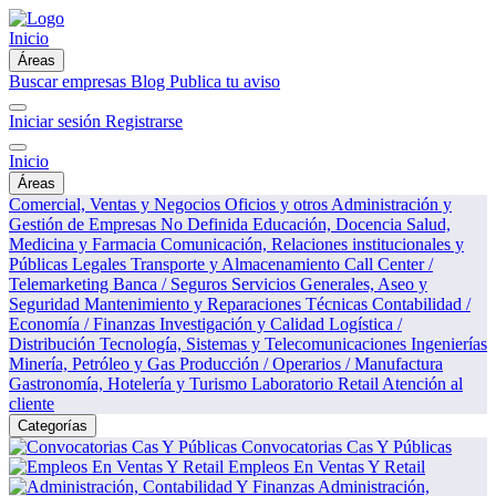
Inicio
Áreas
Buscar empresas
Blog
Publica tu aviso
Iniciar sesión
Registrarse
Inicio
Áreas
Comercial, Ventas y Negocios
Oficios y otros
Administración y
Gestión de Empresas
No Definida
Educación, Docencia
Salud,
Medicina y Farmacia
Comunicación, Relaciones institucionales y
Públicas
Legales
Transporte y Almacenamiento
Call Center /
Telemarketing
Banca / Seguros
Servicios Generales, Aseo y
Seguridad
Mantenimiento y Reparaciones Técnicas
Contabilidad /
Economía / Finanzas
Investigación y Calidad
Logística /
Distribución
Tecnología, Sistemas y Telecomunicaciones
Ingenierías
Minería, Petróleo y Gas
Producción / Operarios / Manufactura
Gastronomía, Hotelería y Turismo
Laboratorio
Retail
Atención al
cliente
Categorías
Convocatorias Cas Y Públicas
Empleos En Ventas Y Retail
Administración,