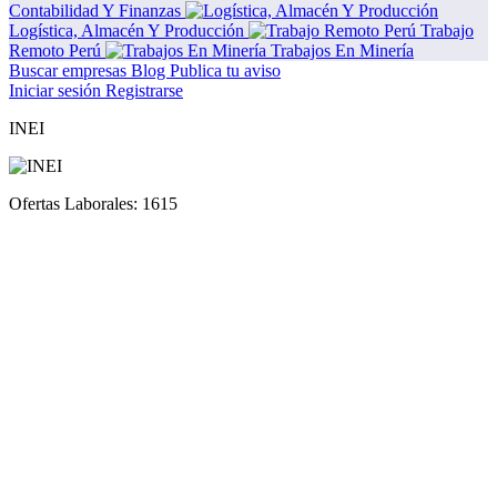
Contabilidad Y Finanzas
Logística, Almacén Y Producción
Trabajo
Remoto Perú
Trabajos En Minería
Buscar empresas
Blog
Publica tu aviso
Iniciar sesión
Registrarse
INEI
Ofertas Laborales:
1615