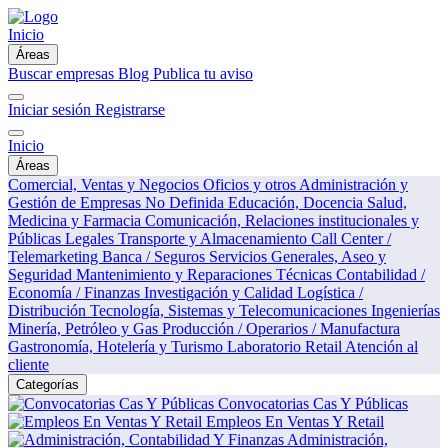
Inicio
Áreas
Buscar empresas
Blog
Publica tu aviso
Iniciar sesión
Registrarse
Inicio
Áreas
Comercial, Ventas y Negocios
Oficios y otros
Administración y
Gestión de Empresas
No Definida
Educación, Docencia
Salud,
Medicina y Farmacia
Comunicación, Relaciones institucionales y
Públicas
Legales
Transporte y Almacenamiento
Call Center /
Telemarketing
Banca / Seguros
Servicios Generales, Aseo y
Seguridad
Mantenimiento y Reparaciones Técnicas
Contabilidad /
Economía / Finanzas
Investigación y Calidad
Logística /
Distribución
Tecnología, Sistemas y Telecomunicaciones
Ingenierías
Minería, Petróleo y Gas
Producción / Operarios / Manufactura
Gastronomía, Hotelería y Turismo
Laboratorio
Retail
Atención al
cliente
Categorías
Convocatorias Cas Y Públicas
Empleos En Ventas Y Retail
Administración,