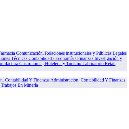
 Farmacia
Comunicación, Relaciones institucionales y Públicas
Legales
ciones Técnicas
Contabilidad / Economía / Finanzas
Investigación y
anufactura
Gastronomía, Hotelería y Turismo
Laboratorio
Retail
Administración, Contabilidad Y Finanzas
Trabajos En Minería