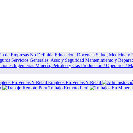
ión de Empresas
No Definida
Educación, Docencia
Salud, Medicina y
eguros
Servicios Generales, Aseo y Seguridad
Mantenimiento y Repara
aciones
Ingenierías
Minería, Petróleo y Gas
Producción / Operarios / M
Empleos En Ventas Y Retail
n
Trabajo Remoto Perú