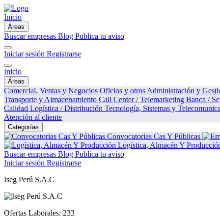
Inicio
Áreas
Buscar empresas
Blog
Publica tu aviso
Iniciar sesión
Registrarse
Inicio
Áreas
Comercial, Ventas y Negocios
Oficios y otros
Administración y Gest
Transporte y Almacenamiento
Call Center / Telemarketing
Banca / S
Calidad
Logística / Distribución
Tecnología, Sistemas y Telecomunic
Atención al cliente
Categorías
Convocatorias Cas Y Públicas
Logística, Almacén Y Producció
Buscar empresas
Blog
Publica tu aviso
Iniciar sesión
Registrarse
Iseg Perú S.A.C
Ofertas Laborales:
233