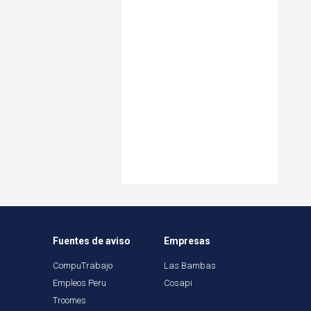
Fuentes de aviso
Empresas
CompuTrabajo
Las Bambas
Empleos Peru
Cosapi
Troomes