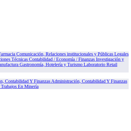
 Farmacia
Comunicación, Relaciones institucionales y Públicas
Legales
ciones Técnicas
Contabilidad / Economía / Finanzas
Investigación y
anufactura
Gastronomía, Hotelería y Turismo
Laboratorio
Retail
Administración, Contabilidad Y Finanzas
Trabajos En Minería