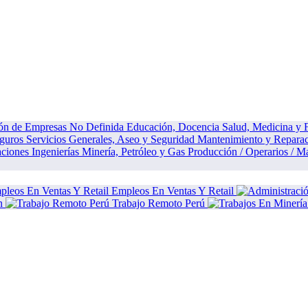
ión de Empresas
No Definida
Educación, Docencia
Salud, Medicina y
eguros
Servicios Generales, Aseo y Seguridad
Mantenimiento y Repara
aciones
Ingenierías
Minería, Petróleo y Gas
Producción / Operarios / M
Empleos En Ventas Y Retail
n
Trabajo Remoto Perú