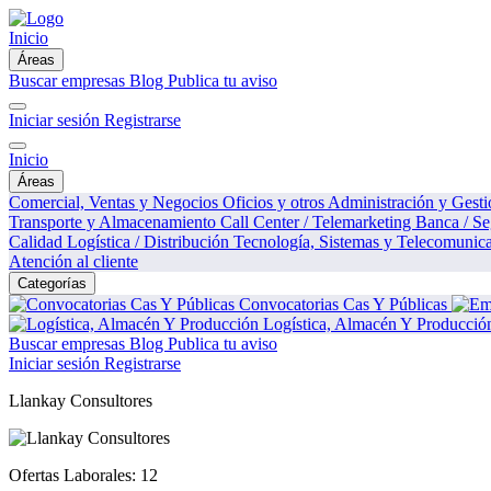
Inicio
Áreas
Buscar empresas
Blog
Publica tu aviso
Iniciar sesión
Registrarse
Inicio
Áreas
Comercial, Ventas y Negocios
Oficios y otros
Administración y Gest
Transporte y Almacenamiento
Call Center / Telemarketing
Banca / S
Calidad
Logística / Distribución
Tecnología, Sistemas y Telecomunic
Atención al cliente
Categorías
Convocatorias Cas Y Públicas
Logística, Almacén Y Producció
Buscar empresas
Blog
Publica tu aviso
Iniciar sesión
Registrarse
Llankay Consultores
Ofertas Laborales:
12