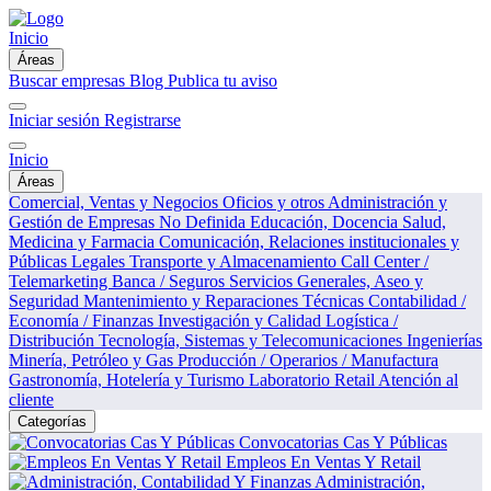
Inicio
Áreas
Buscar empresas
Blog
Publica tu aviso
Iniciar sesión
Registrarse
Inicio
Áreas
Comercial, Ventas y Negocios
Oficios y otros
Administración y
Gestión de Empresas
No Definida
Educación, Docencia
Salud,
Medicina y Farmacia
Comunicación, Relaciones institucionales y
Públicas
Legales
Transporte y Almacenamiento
Call Center /
Telemarketing
Banca / Seguros
Servicios Generales, Aseo y
Seguridad
Mantenimiento y Reparaciones Técnicas
Contabilidad /
Economía / Finanzas
Investigación y Calidad
Logística /
Distribución
Tecnología, Sistemas y Telecomunicaciones
Ingenierías
Minería, Petróleo y Gas
Producción / Operarios / Manufactura
Gastronomía, Hotelería y Turismo
Laboratorio
Retail
Atención al
cliente
Categorías
Convocatorias Cas Y Públicas
Empleos En Ventas Y Retail
Administración,