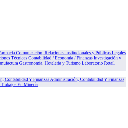
 Farmacia
Comunicación, Relaciones institucionales y Públicas
Legales
ciones Técnicas
Contabilidad / Economía / Finanzas
Investigación y
anufactura
Gastronomía, Hotelería y Turismo
Laboratorio
Retail
Administración, Contabilidad Y Finanzas
Trabajos En Minería