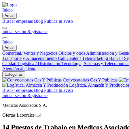
Inicio
Áreas
Buscar empresas
Blog
Publica tu aviso
Iniciar sesión
Registrarse
Inicio
Áreas
Comercial, Ventas y Negocios
Oficios y otros
Administración y Gest
Transporte y Almacenamiento
Call Center / Telemarketing
Banca / S
Calidad
Logística / Distribución
Tecnología, Sistemas y Telecomunic
Atención al cliente
Categorías
Convocatorias Cas Y Públicas
Logística, Almacén Y Producció
Buscar empresas
Blog
Publica tu aviso
Iniciar sesión
Registrarse
Medicos Asociados S.A.
Ofertas Laborales:
14
14 Puestos de Trabajo en Medicos Asociado