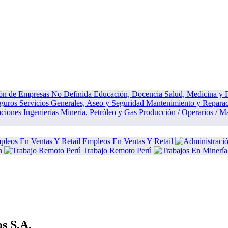
ión de Empresas
No Definida
Educación, Docencia
Salud, Medicina y
eguros
Servicios Generales, Aseo y Seguridad
Mantenimiento y Repara
aciones
Ingenierías
Minería, Petróleo y Gas
Producción / Operarios / M
Empleos En Ventas Y Retail
n
Trabajo Remoto Perú
s S.A.