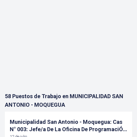
58 Puestos de Trabajo en MUNICIPALIDAD SAN
ANTONIO - MOQUEGUA
Municipalidad San Antonio - Moquegua: Cas
N° 003: Jefe/a De La Oficina De ProgramaciÓn
Multianual De Inversiones
12 de julio