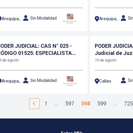
Sin Modalidad
Si
Arequipa, Arequipa
Arequipa, Arequipa
ODER JUDICIAL: CAS N° 025 -
PODER JUDICIAL Especiali
ÓDIGO 01525: ESPECIALISTA
Judicial de Ju
LEGAL
9 de agosto
19 de agosto
Sin Modalidad
Si
Arequipa, Arequipa
Callao
1
…
597
598
599
…
725