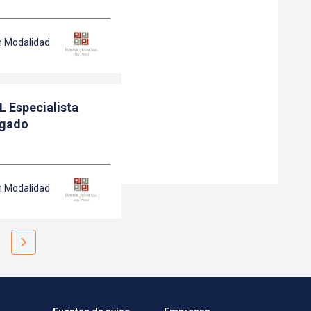
n Modalidad
sta
zgado
n Modalidad