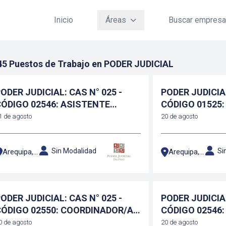
Inicio
Áreas
Buscar empres
45 Puestos de Trabajo en PODER JUDICIAL
ODER JUDICIAL: CAS N° 025 -
PODER JUDICIAL
CÓDIGO 02546: ASISTENTE
CÓDIGO 01525:
ADMINISTRATIVO I MODULO
LEGAL
1 de agosto
20 de agosto
Sin Modalidad
Si
Arequipa, Arequipa
Arequipa, Arequipa
ODER JUDICIAL: CAS N° 025 -
PODER JUDICIAL
CÓDIGO 02550: COORDINADOR/A
CÓDIGO 02546:
DE CAUSA/ AUDIENCIA
ADMINISTRATI
0 de agosto
20 de agosto