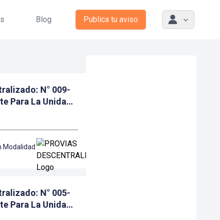
as
Blog
Publica tu aviso
ralizado: N° 009-
te Para La Unidad
n Modalidad
ralizado: N° 005-
te Para La Unidad
as