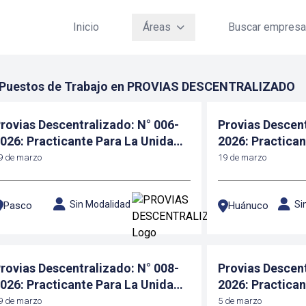
Inicio
Áreas
Buscar empres
 Puestos de Trabajo en PROVIAS DESCENTRALIZADO
rovias Descentralizado: N° 006-
Provias Descent
026: Practicante Para La Unidad
2026: Practican
onal Pasco
Zonal Huánuco
9 de marzo
19 de marzo
Sin Modalidad
Si
Pasco
Huánuco
rovias Descentralizado: N° 008-
Provias Descent
026: Practicante Para La Unidad
2026: Practican
onal Huánuco
Zonal Amazon
9 de marzo
5 de marzo