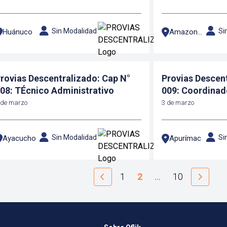
Sin Modalidad
Si
Huánuco
Amazonas
rovias Descentralizado: Cap N°
Provias Descent
08: TÉcnico Administrativo
009: Coordinad
 de marzo
3 de marzo
Sin Modalidad
Si
Ayacucho
Apurímac
1
2
…
10