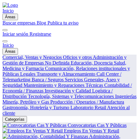
Inicio
Áreas
Buscar empresas
Blog
Publica tu aviso
Iniciar sesión
Registrarse
Inicio
Áreas
Comercial, Ventas y Negocios
Oficios y otros
Administración y
Gestión de Empresas
No Definida
Educación, Docencia
Salud,
Medicina y Farmacia
Comunicación, Relaciones institucionales y
Públicas
Legales
Transporte y Almacenamiento
Call Center /
Telemarketing
Banca / Seguros
Servicios Generales, Aseo y
Seguridad
Mantenimiento y Reparaciones Técnicas
Contabilidad /
Economía / Finanzas
Investigación y Calidad
Logística /
Distribución
Tecnología, Sistemas y Telecomunicaciones
Ingenierías
Minería, Petróleo y Gas
Producción / Operarios / Manufactura
Gastronomía, Hotelería y Turismo
Laboratorio
Retail
Atención al
cliente
Categorías
Convocatorias Cas Y Públicas
Empleos En Ventas Y Retail
Administración,