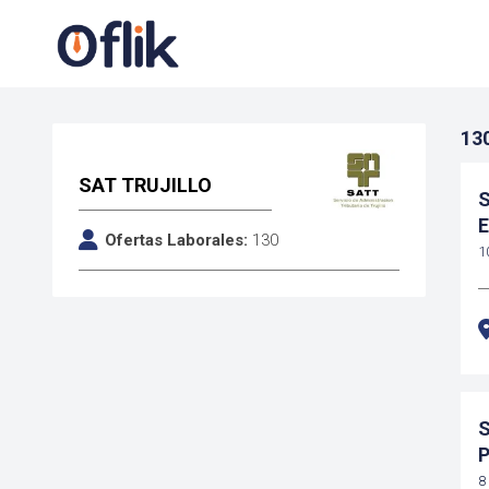
13
SAT TRUJILLO
S
E
Ofertas Laborales:
130
D
1
Y
S
P
A
8 