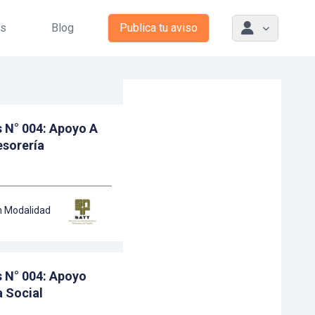
as
Blog
Publica tu aviso
as N° 004: Apoyo A
esorería
n Modalidad
as N° 004: Apoyo
 Social