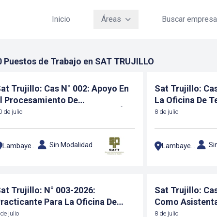
Inicio
Áreas
Buscar empres
0 Puestos de Trabajo en SAT TRUJILLO
at Trujillo: Cas N° 002: Apoyo En
Sat Trujillo: C
l Procesamiento De
La Oficina De T
eclaraciones Juradas, AtenciÓn
0 de julio
8 de julio
 OrientacÓn Al Ciudadano
Sin Modalidad
Si
Lambayeque
Lambayeque
at Trujillo: N° 003-2026:
Sat Trujillo: C
racticante Para La Oficina De
Como Asistenta
tención Y Orientación Al
de julio
8 de julio