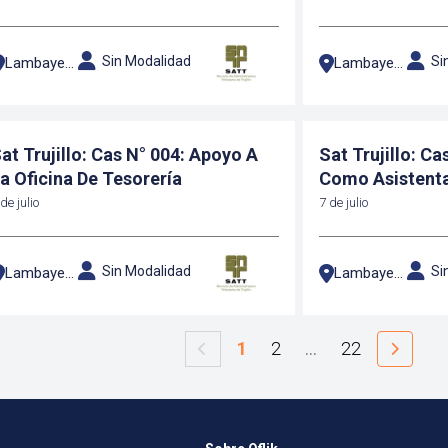
ontribuyente
Sin Modalidad
Si
Lambayeque
Lambayeque
at Trujillo: Cas N° 004: Apoyo A
Sat Trujillo: C
a Oficina De Tesorería
Como Asistenta
de julio
7 de julio
Sin Modalidad
Si
Lambayeque
Lambayeque
1
2
…
22