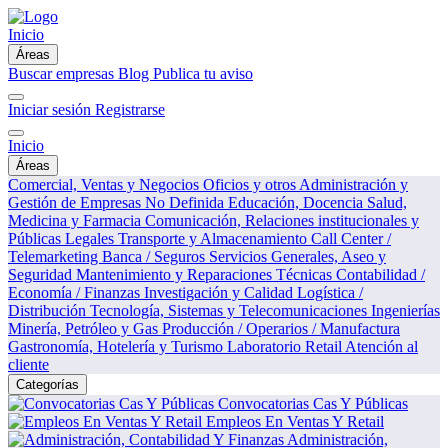
Inicio
Áreas
Buscar empresas
Blog
Publica tu aviso
Iniciar sesión
Registrarse
Inicio
Áreas
Comercial, Ventas y Negocios
Oficios y otros
Administración y
Gestión de Empresas
No Definida
Educación, Docencia
Salud,
Medicina y Farmacia
Comunicación, Relaciones institucionales y
Públicas
Legales
Transporte y Almacenamiento
Call Center /
Telemarketing
Banca / Seguros
Servicios Generales, Aseo y
Seguridad
Mantenimiento y Reparaciones Técnicas
Contabilidad /
Economía / Finanzas
Investigación y Calidad
Logística /
Distribución
Tecnología, Sistemas y Telecomunicaciones
Ingenierías
Minería, Petróleo y Gas
Producción / Operarios / Manufactura
Gastronomía, Hotelería y Turismo
Laboratorio
Retail
Atención al
cliente
Categorías
Convocatorias Cas Y Públicas
Empleos En Ventas Y Retail
Administración,